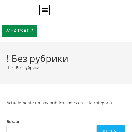
CÓMO FUNCIONA
WHATSAPP
! Без рубрики
>
! Без рубрики
Actualemente no hay publicaciones en esta categoría.
Buscar
BUSCAR