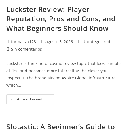
Luckster Review: Player
Reputation, Pros and Cons, and
What Beginners Should Know
formaliza123
agosto 3, 2026
Uncategorized
Sin comentarios
Luckster is the kind of casino review topic that looks simple
at first and becomes more interesting the closer you
inspect it. The brand sits on Aspire Global infrastructure,
which…
Continuar Leyendo
Slotastic: A Beginner’s Guide to