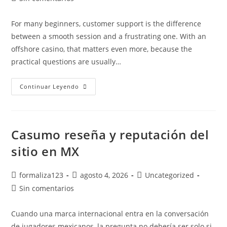
For many beginners, customer support is the difference
between a smooth session and a frustrating one. With an
offshore casino, that matters even more, because the
practical questions are usually…
Continuar Leyendo
Casumo reseña y reputación del
sitio en MX
formaliza123
agosto 4, 2026
Uncategorized
Sin comentarios
Cuando una marca internacional entra en la conversación
de jugadores mexicanos, la pregunta no debería ser solo si