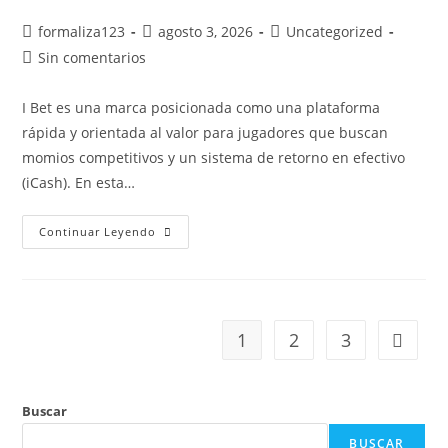
formaliza123
agosto 3, 2026
Uncategorized
Sin comentarios
I Bet es una marca posicionada como una plataforma
rápida y orientada al valor para jugadores que buscan
momios competitivos y un sistema de retorno en efectivo
(iCash). En esta…
Continuar Leyendo
1
2
3
Buscar
BUSCAR