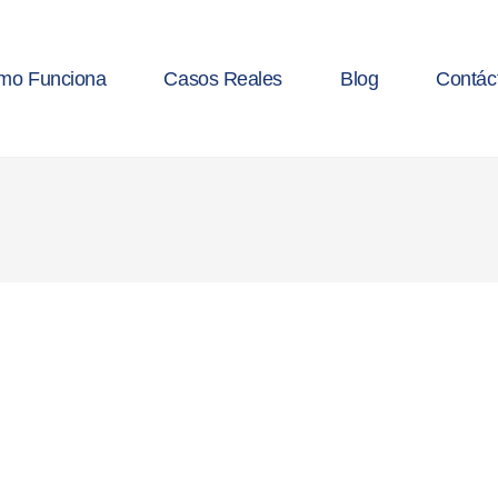
mo Funciona
Casos Reales
Blog
Contác