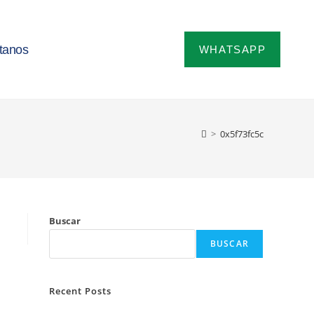
tanos
WHATSAPP
>
0x5f73fc5c
Buscar
BUSCAR
Recent Posts