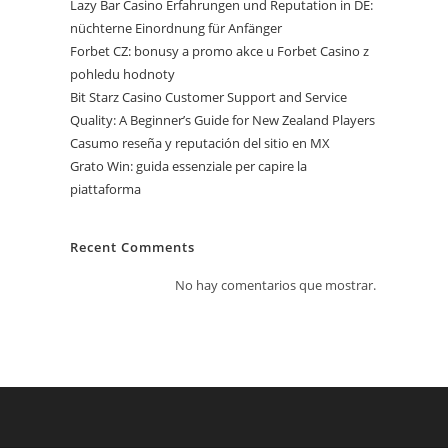
Lazy Bar Casino Erfahrungen und Reputation in DE:
nüchterne Einordnung für Anfänger
Forbet CZ: bonusy a promo akce u Forbet Casino z
pohledu hodnoty
Bit Starz Casino Customer Support and Service
Quality: A Beginner’s Guide for New Zealand Players
Casumo reseña y reputación del sitio en MX
Grato Win: guida essenziale per capire la
piattaforma
Recent Comments
No hay comentarios que mostrar.