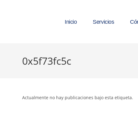
Inicio
Servicios
Có
0x5f73fc5c
Actualmente no hay publicaciones bajo esta etiqueta.