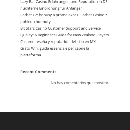
Lazy Bar Casino Erfahrungen und Reputation in DE:
nüchterne Einordnung für Anfänger
Forbet CZ: bonusy a promo akce u Forbet Casino z
pohledu hodnoty
Bit Starz Casino Customer Support and Service
Quality: A Beginner’s Guide for New Zealand Players
Casumo reseña y reputación del sitio en MX
Grato Win: guida essenziale per capire la
piattaforma
Recent Comments
No hay comentarios que mostrar.