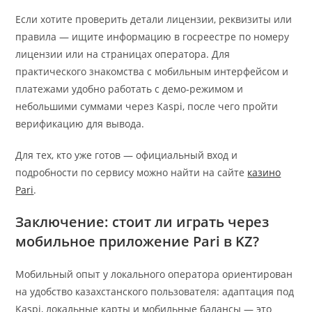
Если хотите проверить детали лицензии, реквизиты или
правила — ищите информацию в госреестре по номеру
лицензии или на страницах оператора. Для
практического знакомства с мобильным интерфейсом и
платежами удобно работать с демо‑режимом и
небольшими суммами через Kaspi, после чего пройти
верификацию для вывода.
Для тех, кто уже готов — официальный вход и
подробности по сервису можно найти на сайте
казино
Pari
.
Заключение: стоит ли играть через
мобильное приложение Pari в KZ?
Мобильный опыт у локального оператора ориентирован
на удобство казахстанского пользователя: адаптация под
Kaspi, локальные карты и мобильные балансы — это