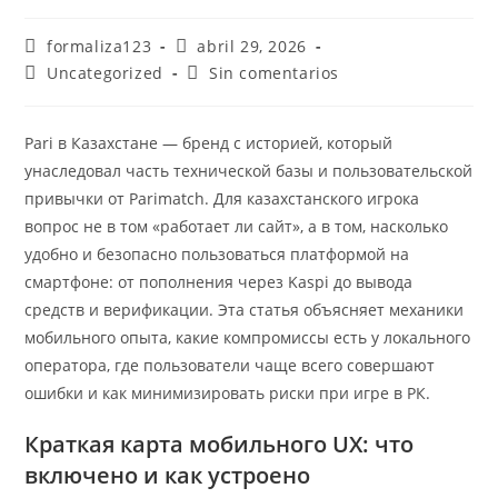
formaliza123
abril 29, 2026
Uncategorized
Sin comentarios
Pari в Казахстане — бренд с историей, который
унаследовал часть технической базы и пользовательской
привычки от Parimatch. Для казахстанского игрока
вопрос не в том «работает ли сайт», а в том, насколько
удобно и безопасно пользоваться платформой на
смартфоне: от пополнения через Kaspi до вывода
средств и верификации. Эта статья объясняет механики
мобильного опыта, какие компромиссы есть у локального
оператора, где пользователи чаще всего совершают
ошибки и как минимизировать риски при игре в РК.
Краткая карта мобильного UX: что
включено и как устроено