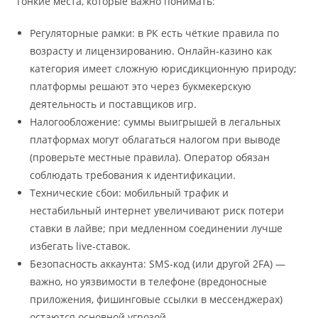
Тонкие места, которые важно понимать:
Регуляторные рамки: в РК есть чёткие правила по
возрасту и лицензированию. Онлайн‑казино как
категория имеет сложную юрисдикционную природу;
платформы решают это через букмекерскую
деятельность и поставщиков игр.
Налогообложение: суммы выигрышей в легальных
платформах могут облагаться налогом при выводе
(проверьте местные правила). Оператор обязан
соблюдать требования к идентификации.
Технические сбои: мобильный трафик и
нестабильный интернет увеличивают риск потери
ставки в лайве; при медленном соединении лучше
избегать live‑ставок.
Безопасность аккаунта: SMS‑код (или другой 2FA) —
важно, но уязвимости в телефоне (вредоносные
приложения, фишинговые ссылки в мессенджерах)
остаются основной угрозой.