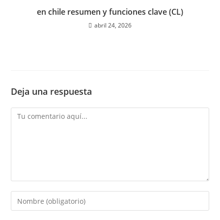
en chile resumen y funciones clave (CL)
abril 24, 2026
Deja una respuesta