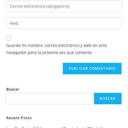
Guarda mi nombre, correo electrónico y web en este
navegador para la próxima vez que comente.
Buscar
BUSCAR
Recent Posts